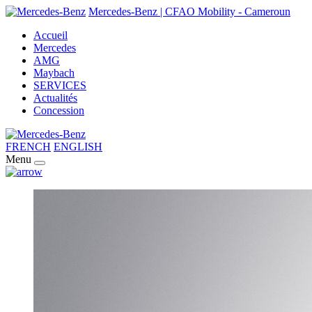
Mercedes-Benz | CFAO Mobility - Cameroun
Accueil
Mercedes
AMG
Maybach
SERVICES
Actualités
Concession
FRENCH
ENGLISH
Menu